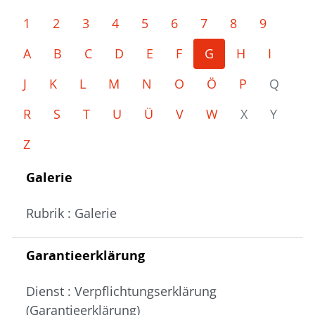
1
2
3
4
5
6
7
8
9
A
B
C
D
E
F
G
H
I
J
K
L
M
N
O
Ö
P
Q
R
S
T
U
Ü
V
W
X
Y
Z
Galerie
Rubrik : Galerie
Garantieerklärung
Dienst : Verpflichtungserklärung
(Garantieerklärung)