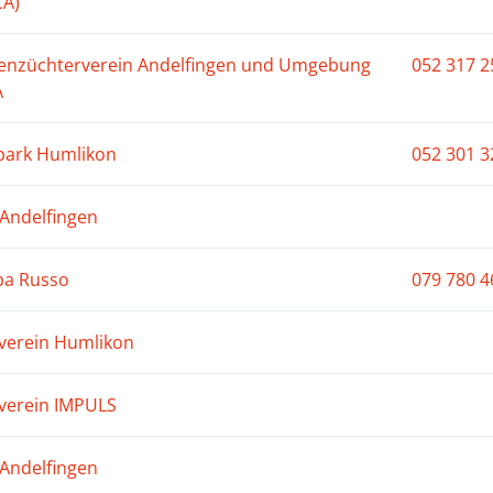
A)
enzüchterverein Andelfingen und Umgebung
052 317 2
A
park Humlikon
052 301 3
 Andelfingen
a Russo
079 780 4
verein Humlikon
verein IMPULS
Andelfingen