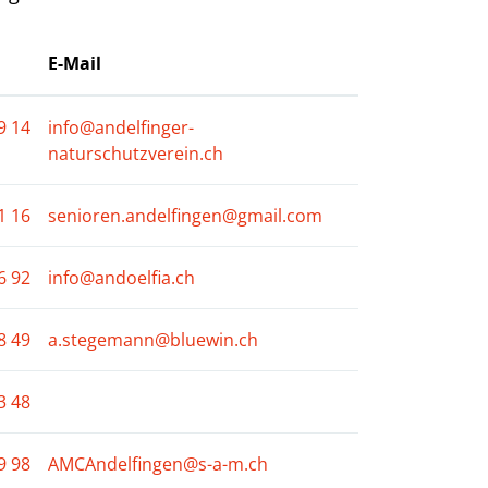
E-Mail
9 14
info@andelfinger-
naturschutzverein.ch
1 16
senioren.andelfingen@gmail.com
6 92
info@andoelfia.ch
8 49
a.stegemann@bluewin.ch
3 48
9 98
AMCAndelfingen@s-a-m.ch