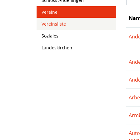
Schloss Andelfingen
Vereine
Nam
Vereinsliste
(ausgewählt)
Soziales
Ande
Landeskirchen
Ande
Andö
Arbe
Armb
Auto