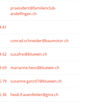
praesident@familienclub-
andelfingen.ch
4 81
conrad.schneider@baumotor.ch
4 62
susafrei@bluewin.ch
3 69
marianne.hess@bluewin.ch
6 79
susanne.ganz07@bluewin.ch
6 36
heidi.frauenfelder@gmx.ch