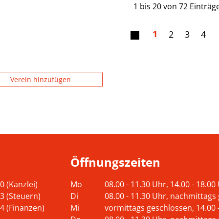
1 bis 20 von 72 Einträg
1
2
3
4
Verein hinzufügen
Öffnungszeiten
0 (Kanzlei)
Mo
08.00 - 11.30 Uhr, 14.00 - 18.00
3 (Steuern)
Di
08.00 - 11.30 Uhr, nachmittags
4 (Finanzen)
Mi
vormittags geschlossen, 14.00 