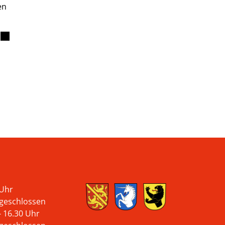
en
 Uhr
 geschlossen
- 16.30 Uhr