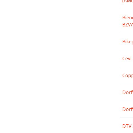
(AMC
Bien
BZV
Bike
Cevi
Copp
Dorf
Dorf
DTV 