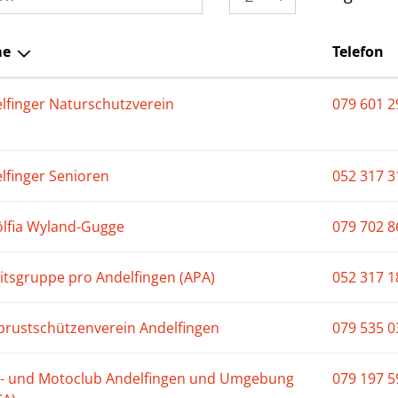
e
Telefon
lfinger Naturschutzverein
079 601 2
lfinger Senioren
052 317 3
lfia Wyland-Gugge
079 702 8
itsgruppe pro Andelfingen (APA)
052 317 1
rustschützenverein Andelfingen
079 535 0
- und Motoclub Andelfingen und Umgebung
079 197 5