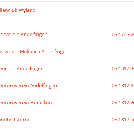
lienclub Wyland
herverein Andelfingen
052 745 2
erverein Mülibach Andelfingen
enchor Andelfingen
052 317 3
enturnverein Andelfingen
052 317 3
enturnverein Humlikon
052 317 2
ndheitsturnen
052 317 1