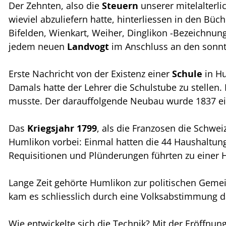
Der Zehnten, also die
Steuern
unserer mitelalterli
wieviel abzuliefern hatte, hinterliessen in den 
Bifelden, Wienkart, Weiher, Dinglikon -Bezeichnu
jedem neuen
Landvogt
im Anschluss an den sonntä
Erste Nachricht von der Existenz einer
Schule
in Hu
Damals hatte der Lehrer die Schulstube zu stell
musste. Der darauffolgende Neubau wurde 1837 ein
Das
Kriegsjahr 1799
, als die Franzosen die Schwe
Humlikon vorbei: Einmal hatten die 44 Haushaltun
Requisitionen und Plünderungen führten zu einer H
Lange Zeit gehörte Humlikon zur politischen Gemei
kam es schliesslich durch eine Volksabstimmung 
Wie entwickelte sich die Technik? Mit der Eröffnun