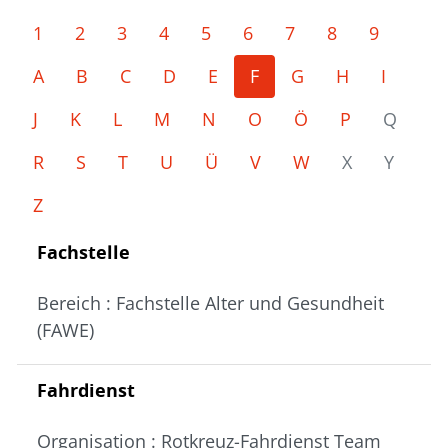
1
2
3
4
5
6
7
8
9
A
B
C
D
E
F
G
H
I
J
K
L
M
N
O
Ö
P
Q
R
S
T
U
Ü
V
W
X
Y
Z
Fachstelle
Bereich : Fachstelle Alter und Gesundheit
(FAWE)
Fahrdienst
Organisation : Rotkreuz-Fahrdienst Team