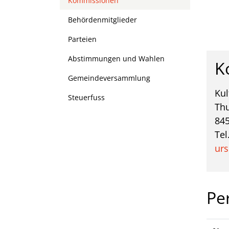
Kommissionen
(ausgewählt)
Behördenmitglieder
Parteien
Abstimmungen und Wahlen
K
Gemeindeversammlung
Ku
Steuerfuss
Thu
845
Tel
urs
Pe