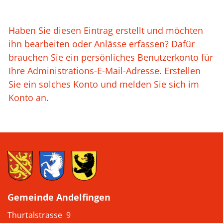
Haben Sie diesen Eintrag erstellt und möchten
ihn bearbeiten oder Anlässe erfassen? Dafür
brauchen Sie ein persönliches Benutzerkonto für
Ihre Administrations-E-Mail-Adresse. Erstellen
Sie ein solches Konto und melden Sie sich im
Konto an.
Gemeinde Andelfingen
Thurtalstrasse 9