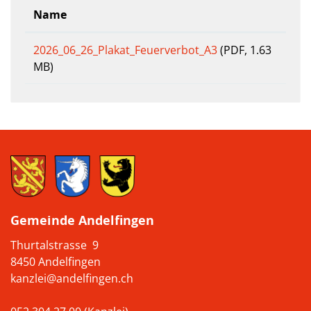
Name
2026_06_26_Plakat_Feuerverbot_A3
(PDF, 1.63
MB)
Gemeinde Andelfingen
Thurtalstrasse 9
8450 Andelfingen
kanzlei@andelfingen.ch