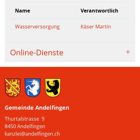
Name
Verantwortlich
Wasserversorgung
Käser Martin
Online-Dienste
Gemeinde Andelfingen
Thurtalstrasse 9
8450 Andelfingen
kanzlei@andelfingen.ch