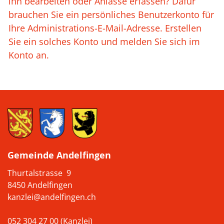
ihn bearbeiten oder Anlässe erfassen? Dafür
brauchen Sie ein persönliches Benutzerkonto für
Ihre Administrations-E-Mail-Adresse. Erstellen
Sie ein solches Konto und melden Sie sich im
Konto an.
Gemeinde Andelfingen
Thurtalstrasse 9
8450 Andelfingen
kanzlei@andelfingen.ch
052 304 27 00 (Kanzlei)